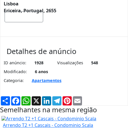
Lisboa
Ericeira, Portugal, 2655
Mostrar mapa
Detalhes de anúncio
ID anúncio:
1928
Visualizações
548
Modificado:
6 anos
Categoria:
Apartamentos
Partilhar
Facebook
WhatsApp
X
LinkedIn
Telegram
Pinterest
Email
Semelhantes na mesma região
Arrendo T2 +1 Cascais - Condominio Scala