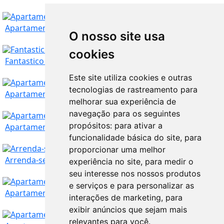
Apartamento T3 Miraflores
O nosso site usa
cookies
Lisboa
3.250
€
Fantastico T2 em Massama
Este site utiliza cookies e outras
tecnologias de rastreamento para
Lisboa
360.000
€
Apartamento em Tires - São Domingos de Rana
melhorar sua experiência de
navegação para os seguintes
Lisboa
propósitos:
para ativar a
209.000
€
Apartamento para arrendar na Póvoa de Santa Iria
funcionalidade básica do site
,
para
proporcionar uma melhor
Lisboa
199.000
€
Arrenda-se T2 Queluz Monte Abraão
experiência no site
,
para medir o
seu interesse nos nossos produtos
e serviços e para personalizar as
Lisboa
700
€
Apartamento T3 Aluga-se Alameda; Arriois; Tecnico
interações de marketing
,
para
exibir anúncios que sejam mais
relevantes para você
.
Lisboa