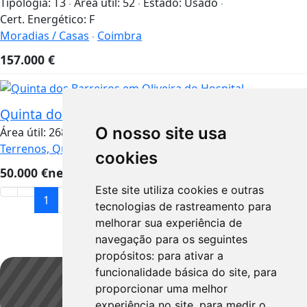
Tipologia:
T3
Área útil:
52
Estado:
Usado
Cert. Energético:
F
Moradias / Casas
Coimbra
157.000
€
Quinta dos Barreiros em Oliveira do Hospital
O nosso site usa
Área útil:
268
Estado:
Em ruína
Cert. Energético:
Isento
Terrenos, Quintas e Prédios
Coimbra
cookies
50.000
€
negociável
Este site utiliza cookies e outras
1
2
3
tecnologias de rastreamento para
melhorar sua experiência de
navegação para os seguintes
propósitos:
para ativar a
funcionalidade básica do site
,
para
proporcionar uma melhor
Guardar pesquisa
experiência no site
,
para medir o