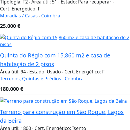
Tipologia:
T2
Área útil:
51
Estado:
Para recuperar
Cert. Energético:
F
Moradias / Casas
Coimbra
25.000
€
Quinta do Régio com 15,860 m2 e casa de
habitação de 2 pisos
Área útil:
94
Estado:
Usado
Cert. Energético:
F
Terrenos, Quintas e Prédios
Coimbra
180.000
€
Terreno para construção em São Roque, Lagos
da Beira
Área útil:
1800
Cert. Energético:
Isento