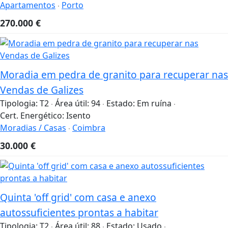
Apartamentos
Porto
270.000
€
Moradia em pedra de granito para recuperar nas
Vendas de Galizes
Tipologia:
T2
Área útil:
94
Estado:
Em ruína
Cert. Energético:
Isento
Moradias / Casas
Coimbra
30.000
€
Quinta 'off grid' com casa e anexo
autossuficientes prontas a habitar
Tipologia:
T2
Área útil:
88
Estado:
Usado