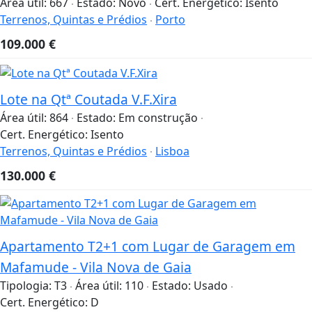
Área útil:
667
Estado:
Novo
Cert. Energético:
Isento
Terrenos, Quintas e Prédios
Porto
109.000
€
Lote na Qtª Coutada V.F.Xira
Área útil:
864
Estado:
Em construção
Cert. Energético:
Isento
Terrenos, Quintas e Prédios
Lisboa
130.000
€
Apartamento T2+1 com Lugar de Garagem em
Mafamude - Vila Nova de Gaia
Tipologia:
T3
Área útil:
110
Estado:
Usado
Cert. Energético:
D