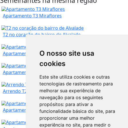
Semelhantes na mesma região
Apartamento T3 Miraflores
T2 no coração do bairro de Alvalade
O nosso site usa
Lisboa
360.000
€
Apartamento em S Julião Ericeira a 400m da Praia
cookies
Lisboa
440.000
€
Apartamento T3 Aluga-se Alameda; Arriois; Tecnico
Este site utiliza cookies e outras
tecnologias de rastreamento para
Lisboa
melhorar sua experiência de
200.000
€
Arrendo T2 +1 Cascais - Condominio Scala
navegação para os seguintes
propósitos:
para ativar a
Lisboa
1.250
€
Apartamento T2 em Olaias
funcionalidade básica do site
,
para
proporcionar uma melhor
experiência no site
,
para medir o
Lisboa