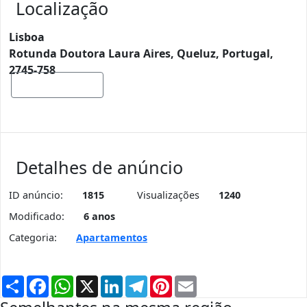
Localização
Lisboa
Rotunda Doutora Laura Aires, Queluz, Portugal,
2745-758
Mostrar mapa
Detalhes de anúncio
ID anúncio:
1815
Visualizações
1240
Modificado:
6 anos
Categoria:
Apartamentos
Partilhar
Facebook
WhatsApp
X
LinkedIn
Telegram
Pinterest
Email