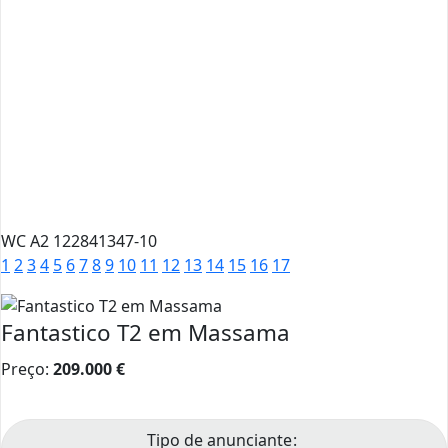
WC A2 122841347-10
1
2
3
4
5
6
7
8
9
10
11
12
13
14
15
16
17
Fantastico T2 em Massama
Preço:
209.000
€
Tipo de anunciante