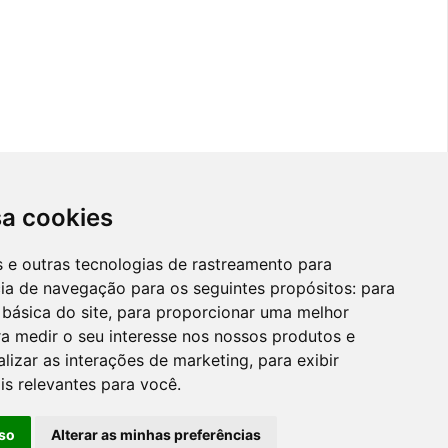
sa cookies
T2 no coração do bairro de Alvalade
es e outras tecnologias de rastreamento para
o Domingos
cia de navegação para os seguintes propósitos:
para
 básica do site
,
para proporcionar uma melhor
Apartamento T2 em Olaias
a medir o seu interesse nos nossos produtos e
alizar as interações de marketing
,
para exibir
ameda;
Lisboa
is relevantes para você
.
199.000
€
440.000
€
so
Alterar as minhas preferências