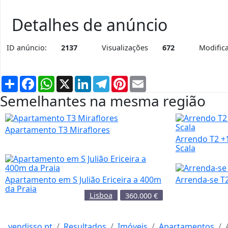
Detalhes de anúncio
ID anúncio:
2137
Visualizações
672
Modific
Partilhar
Facebook
WhatsApp
X
LinkedIn
Telegram
Pinterest
Email
Semelhantes na mesma região
Apartamento T3 Miraflores
Arrendo T2 +
Scala
Apartamento em S Julião Ericeira a 400m
Arrenda-se T
da Praia
Lisboa
360.000
€
vendisso.pt
Resultados
Imóveis
Apartamentos