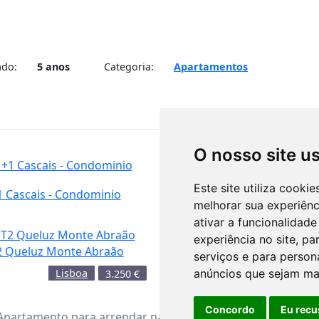
ado:
5 anos
Categoria:
Apartamentos
O nosso site u
Este site utiliza cooki
1 Cascais - Condominio
Apartamento em Tires - Sã
melhorar sua experiên
de Rana
ativar a funcionalidade
experiência no site
,
par
2 Queluz Monte Abraão
serviços e para person
Apartamento T3 Aluga-se Al
Lisboa
Lisboa
anúncios que sejam ma
3.250
€
Arriois; Tecnico
Concordo
Eu recu
Apartamento para arrendar na Póvoa de Santa Iria