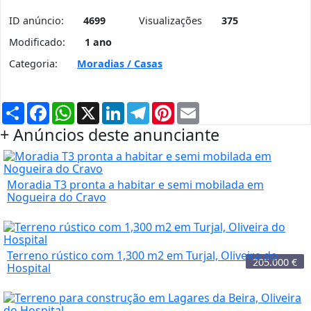
ID anúncio:
4699
Visualizações
375
Modificado:
1 ano
Categoria:
Moradias / Casas
Partilhar
Facebook
WhatsApp
X
LinkedIn
Telegram
Pinterest
Email
+ Anúncios deste anunciante
Moradia T3 pronta a habitar e semi mobilada em
Nogueira do Cravo
Terreno rústico com 1,300 m2 em Turjal, Oliveira do
205.000
€
Hospital