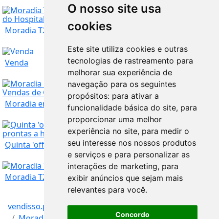
Coimbra
157.000
€
O nosso site usa
cookies
Moradia T2 para recuperar em Lagos da Beira, Ol...
Coimbra
205.000
€
Este site utiliza cookies e outras
tecnologias de rastreamento para
Venda
melhorar sua experiência de
Coimbra
navegação para os seguintes
25.000
€
propósitos:
para ativar a
Moradia em pedra de granito para recuperar nas ...
funcionalidade básica do site
,
para
proporcionar uma melhor
Coimbra
465.000
€
experiência no site
,
para medir o
seu interesse nos nossos produtos
Quinta 'off grid' com casa e anexo autossuficie...
e serviços e para personalizar as
Coimbra
30.000
€
interações de marketing
,
para
Moradia T2 para recuperar em Vendas de Gavinhos
exibir anúncios que sejam mais
relevantes para você
.
Coimbra
160.000
€
vendisso.pt
Resultados
Imóveis
Concordo
Moradias / Casas