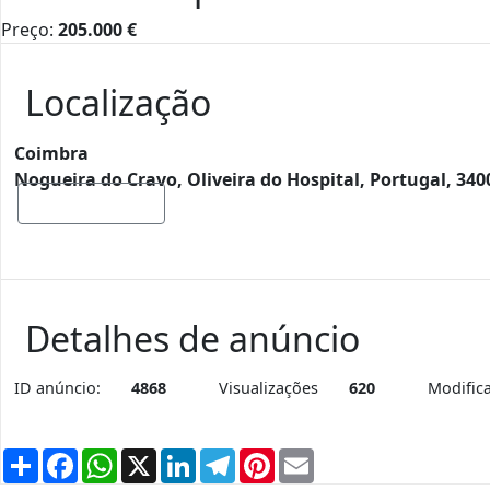
Preço:
205.000
€
Localização
Coimbra
Nogueira do Cravo, Oliveira do Hospital, Portugal, 340
Mostrar mapa
Detalhes de anúncio
ID anúncio:
4868
Visualizações
620
Modific
Partilhar
Facebook
WhatsApp
X
LinkedIn
Telegram
Pinterest
Email