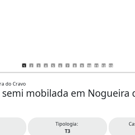
1
2
3
4
5
6
7
8
9
10
11
12
13
e semi mobilada em Nogueira 
Tipologia
Ca
T3