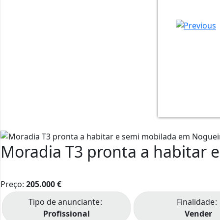
01
02
03
04
07
12
Moradia T3 pronta a habitar 
Preço:
205.000
€
Tipo de anunciante
Finalidade
Profissional
Vender