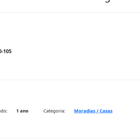
0-105
ado:
1 ano
Categoria:
Moradias / Casas