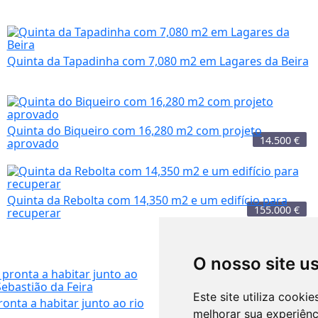
Quinta da Tapadinha com 7,080 m2 em Lagares da Beira
Quinta do Biqueiro com 16,280 m2 com projeto
14.500
€
aprovado
Quinta da Rebolta com 14,350 m2 e um edifício para
155.000
€
recuperar
O nosso site u
45.500
€
Este site utiliza cooki
onta a habitar junto ao rio
Quinta 'off grid' com casa e
melhorar sua experiên
autossuficie...