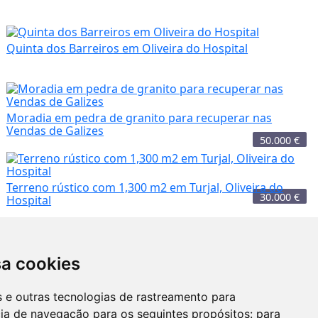
Quinta dos Barreiros em Oliveira do Hospital
Moradia em pedra de granito para recuperar nas
Vendas de Galizes
50.000
€
Terreno rústico com 1,300 m2 em Turjal, Oliveira do
30.000
€
Hospital
sa cookies
7.500
€
es e outras tecnologias de rastreamento para
 anexo
Moradia em pedra de granito para
cia de navegação para os seguintes propósitos:
para
recuperar nas ...