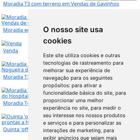
Moradia T3 com terreno em Vendas de Gavinhos
Coimbra
26.500
€
O nosso site usa
Moradia em pedra de granito para recuperar nas ...
cookies
Coimbra
100.000
€
Venda
Este site utiliza cookies e outras
tecnologias de rastreamento para
Coimbra
30.000
€
melhorar sua experiência de
Moradia T3 pronta a habitar e semi mobilada em ...
navegação para os seguintes
propósitos:
para ativar a
Coimbra
465.000
€
funcionalidade básica do site
,
para
proporcionar uma melhor
Moradia T4 pronta a habitar em Santa Ovaia, Oli...
experiência no site
,
para medir o
Coimbra
205.000
€
seu interesse nos nossos produtos
e serviços e para personalizar as
Quinta 'off grid' com casa e anexo autossuficie...
interações de marketing
,
para
Coimbra
exibir anúncios que sejam mais
240.000
€