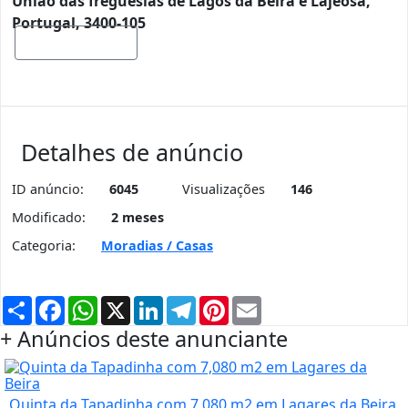
União das freguesias de Lagos da Beira e Lajeosa,
Portugal, 3400-105
Mostrar mapa
Detalhes de anúncio
ID anúncio:
6045
Visualizações
146
Modificado:
2 meses
Categoria:
Moradias / Casas
Partilhar
Facebook
WhatsApp
X
LinkedIn
Telegram
Pinterest
Email
+ Anúncios deste anunciante
Quinta da Tapadinha com 7,080 m2 em Lagares da Beira