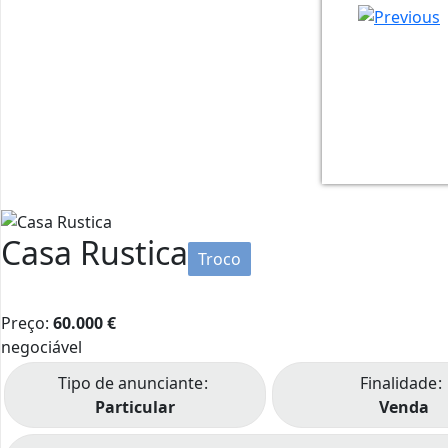
IMG_2020
IMG_2020
IMG_2020
IMG_2020
IMG_2020
IMG_2020
IMG_2020
Casa Rustica
Troco
Preço:
60.000
€
negociável
Tipo de anunciante
Finalidade
Particular
Venda