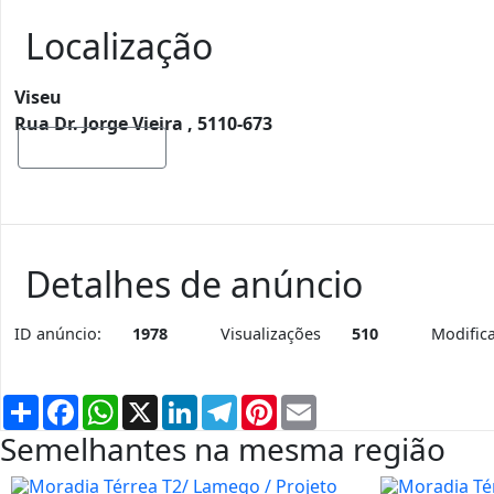
Localização
Viseu
Rua Dr. Jorge Vieira , 5110-673
Mostrar mapa
Detalhes de anúncio
ID anúncio:
1978
Visualizações
510
Modific
Partilhar
Facebook
WhatsApp
X
LinkedIn
Telegram
Pinterest
Email
Semelhantes na mesma região