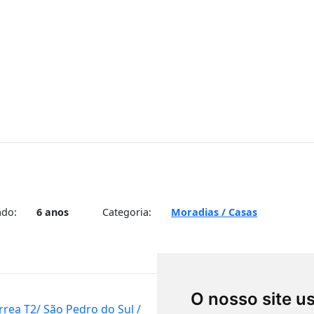
ado:
6 anos
Categoria:
Moradias / Casas
O nosso site u