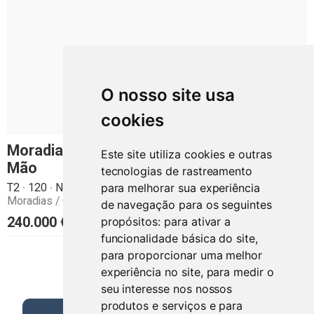
O nosso site usa
cookies
Moradia Térrea T2/ Nelas/ Projeto Chave na
Este site utiliza cookies e outras
Mão
tecnologias de rastreamento
T2
120
Novo
Isento
para melhorar sua experiência
Moradias / Casas
Viseu
de navegação para os seguintes
240.000
€
propósitos:
para ativar a
funcionalidade básica do site
,
para proporcionar uma melhor
experiência no site
,
para medir o
1
2
3
seu interesse nos nossos
produtos e serviços e para