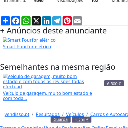
ID anúncio:
6040
Visualizações
102
Modific
Partilhar
Facebook
WhatsApp
X
LinkedIn
Telegram
Pinterest
Email
+ Anúncios deste anunciante
Smart Fourfor elétrico
Semelhantes na mesma região
6.500
€
Veículo de garagem, muito bom estado e
com toda...
vendisso.pt
Resultados
Veículos
Carros e Autocar
Guarda
1.200
€