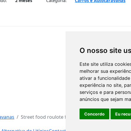
ado:
2 meses
Categoria:
Carros e Autocaravanas
O nosso site u
Este site utiliza cooki
melhorar sua experiên
ativar a funcionalidade
experiência no site
,
par
serviços e para person
anúncios que sejam ma
Concordo
Eu recu
avanas
Street food roulote food truck