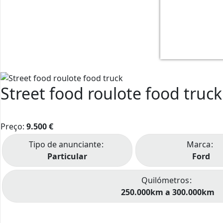
1
2
3
Street food roulote food truck
4
5
Preço:
9.500
€
Tipo de anunciante
Marca
Particular
Ford
Quilómetros
250.000km a 300.000km