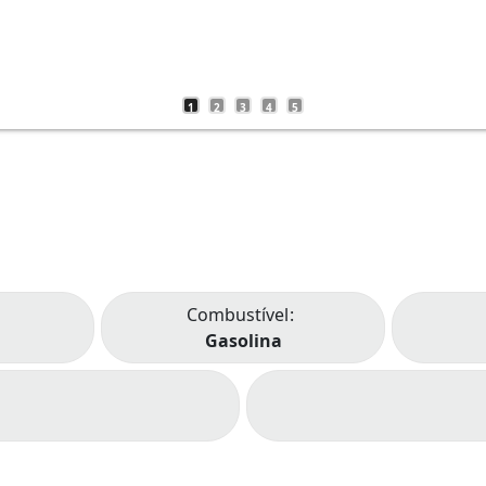
1
2
3
4
5
Combustível
Gasolina