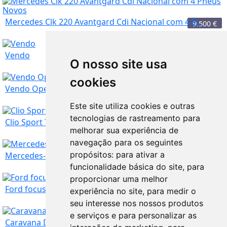
Mercedes Clk 220 Avantgard Cdi Nacional com 4 P...
9.500
€
Vendo
O nosso site usa
0
€
Braga
10.850
€
cookies
Vendo Opel Astra GTC 1.3
Este site utiliza cookies e outras
tecnologias de rastreamento para
Braga
Clio Sport Tourer Limited
melhorar sua experiência de
navegação para os seguintes
Braga
4.500
€
propósitos:
para ativar a
Mercedes-Benz B 2020, Automática
funcionalidade básica do site
,
para
proporcionar uma melhor
Braga
14.700
€
Ford focus TDI 1.8
experiência no site
,
para medir o
seu interesse nos nossos produtos
e serviços e para personalizar as
Braga
16.000
€
Caravana Dethleffs 590