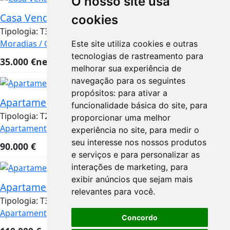
O nosso site usa
Casa Vende-se
cookies
Tipologia:
T3
Área útil:
100
Estado:
Usado
Moradias / Casas
Évora
Este site utiliza cookies e outras
tecnologias de rastreamento para
35.000
€
negociável
melhorar sua experiência de
navegação para os seguintes
propósitos:
para ativar a
Apartamento T2
funcionalidade básica do site
,
para
Tipologia:
T2
Estado:
Usado
proporcionar uma melhor
Apartamentos
Évora
experiência no site
,
para medir o
seu interesse nos nossos produtos
90.000
€
e serviços e para personalizar as
interações de marketing
,
para
exibir anúncios que sejam mais
Apartamento T3
relevantes para você
.
Tipologia:
T3
Estado:
Usado
Apartamentos
Évora
Concordo