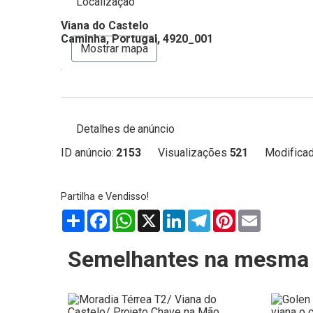
Localização
Viana do Castelo
Caminha, Portugal, 4920_001
Mostrar mapa
Detalhes de anúncio
ID anúncio:
2153
Visualizações
521
Modificad
Partilhar
Facebook
WhatsApp
X
LinkedIn
Telegram
Pinterest
Email
Semelhantes na mesma 