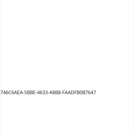
746C6AEA-5BBE-4633-A8B8-FAADFB0B7647