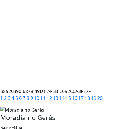
B8520390-6878-49D1-AFEB-C692C0A3FE7F
1
2
3
4
5
6
7
8
9
10
11
12
13
14
15
16
17
18
19
20
Moradia no Gerês
negociável