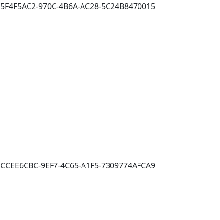
5F4F5AC2-970C-4B6A-AC28-5C24B8470015
CCEE6CBC-9EF7-4C65-A1F5-7309774AFCA9