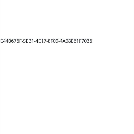
E440676F-5EB1-4E17-8F09-4A08E61F7036