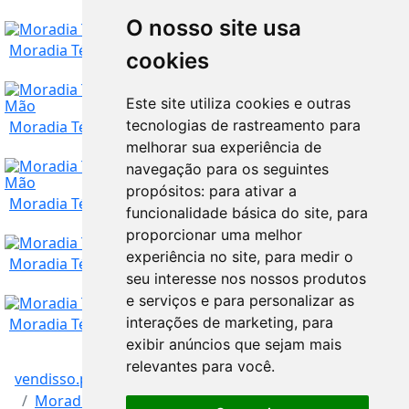
O nosso site usa
Braga
240.000
€
Moradia Térrea T2/ Barcelos / Projeto Chave na ...
cookies
Braga
240.000
€
Este site utiliza cookies e outras
tecnologias de rastreamento para
Moradia Térrea T2/ Celorico de Basto/ Projeto C...
melhorar sua experiência de
Braga
navegação para os seguintes
240.000
€
propósitos:
para ativar a
Moradia Térrea T2/ Terras de Bouro / Projeto Ch...
funcionalidade básica do site
,
para
Braga
240.000
€
proporcionar uma melhor
experiência no site
,
para medir o
Moradia Térrea T2/ Fafe/ Projeto Chave na Mão
seu interesse nos nossos produtos
e serviços e para personalizar as
Braga
240.000
€
interações de marketing
,
para
Moradia Térrea T2/ Esposende / Projeto Chave na...
exibir anúncios que sejam mais
relevantes para você
.
vendisso.pt
Resultados
Imóveis
Braga
240.000
€
Moradias / Casas
Moradia no Gerês