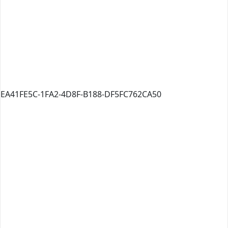
EA41FE5C-1FA2-4D8F-B188-DF5FC762CA50