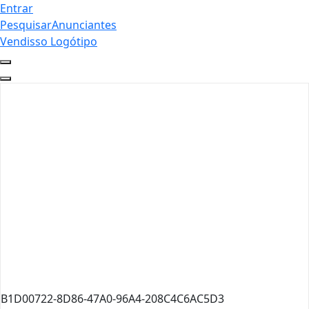
Entrar
Pesquisar
Anunciantes
Vendisso Logótipo
B1D00722-8D86-47A0-96A4-208C4C6AC5D3