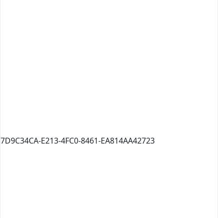
7D9C34CA-E213-4FC0-8461-EA814AA42723