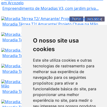
Empreendimento de Moradias V3, com jardim priva...
Porto
240.000
€
Moradia Térrea T2/ Amarante/ Projeto Chave na Mão
Porto
781.000
€
O nosso site usa
Moradia Térrea T2/ Felgueiras /Projeto Chave na...
cookies
Porto
240.000
€
Moradia Térrea T2/ Paredes / Projeto Chave na Mão
Este site utiliza cookies e outras
tecnologias de rastreamento para
Porto
240.000
€
Moradia Térrea T2/ Lousada/ Projeto Chave na Mão
melhorar sua experiência de
navegação para os seguintes
propósitos:
para ativar a
Porto
240.000
€
funcionalidade básica do site
,
para
Moradia Térrea T2/ Vila do Conde/ Projeto Chave...
proporcionar uma melhor
experiência no site
,
para medir o
Porto
240.000
€
seu interesse nos nossos produtos