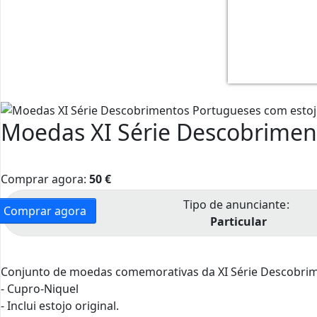
WhatsApp 
WhatsApp 
Moedas XI Série Descobrimen
Comprar agora:
50
€
Tipo de anunciante
Comprar agora
Particular
Conjunto de moedas comemorativas da XI Série Descobri
- Cupro-Niquel
- Inclui estojo original.