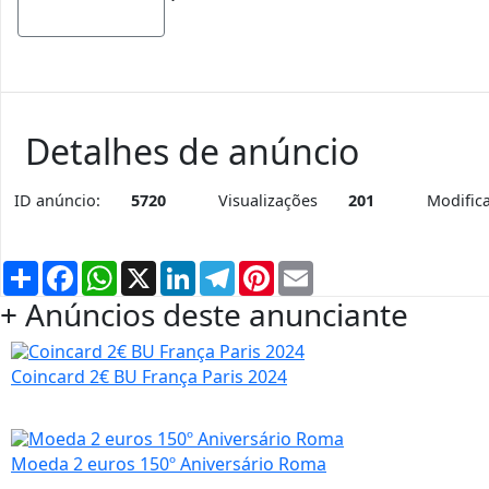
Mostrar mapa
Detalhes de anúncio
ID anúncio:
5720
Visualizações
201
Modific
Partilhar
Facebook
WhatsApp
X
LinkedIn
Telegram
Pinterest
Email
+ Anúncios deste anunciante
Coincard 2€ BU França Paris 2024
Moeda 2 euros 150º Aniversário Roma