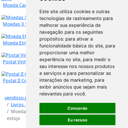
Moeda Campeonato Mundial de Futebol - África do...
Este site utiliza cookies e outras
Setúbal
Comprar agora:
4,50
€
tecnologias de rastreamento para
Moedas X Série Descobrimentos Portugueses estojo
melhorar sua experiência de
navegação para os seguintes
Setúbal
Comprar agora:
6
€
propósitos:
para ativar a
Moeda Etnografia Espigueiros Noroeste Português
funcionalidade básica do site
,
para
proporcionar uma melhor
experiência no site
,
para medir o
Setúbal
Comprar agora:
47
€
Postal Vinho do Porto com Selo
seu interesse nos nossos produtos
e serviços e para personalizar as
Setúbal
Comprar agora:
6
€
interações de marketing
,
para
Postal II Centenário Nascimento Bocage
exibir anúncios que sejam mais
relevantes para você
.
vendisso.pt
Resultados
Setúbal
Comprar agora:
3,50
€
Livros, Música, Filmes e Lazer
Concordo
Moedas IV Série Descobrimentos Portugueses
Setúbal
Comprar agora:
4
€
estojo
Eu recuso