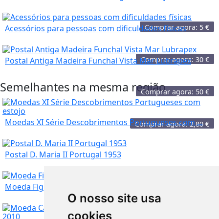
Comprar agora:
5
€
Acessórios para pessoas com dificuldades físicas
Comprar agora:
30
€
Postal Antiga Madeira Funchal Vista Mar Lubrapex
Semelhantes na mesma região
Comprar agora:
50
€
Moedas XI Série Descobrimentos Portugueses com ...
Comprar agora:
2,80
€
Postal D. Maria II Portugal 1953
Setúbal
Comprar agora:
50
€
Moeda Figurado de Barcelos
O nosso site usa
cookies
Setúbal
Comprar agora:
1,80
€