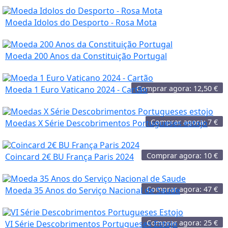
Moeda Idolos do Desporto - Rosa Mota
Moeda 200 Anos da Constituição Portugal
Comprar agora:
12,50
€
Moeda 1 Euro Vaticano 2024 - Cartão
Comprar agora:
7
€
Moedas X Série Descobrimentos Portugueses estojo
Comprar agora:
10
€
Coincard 2€ BU França Paris 2024
Comprar agora:
47
€
Moeda 35 Anos do Serviço Nacional de Saude
Comprar agora:
25
€
VI Série Descobrimentos Portugueses Estojo