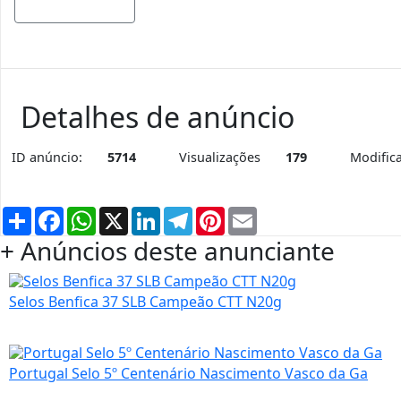
Mostrar mapa
Detalhes de anúncio
ID anúncio:
5714
Visualizações
179
Modific
Partilhar
Facebook
WhatsApp
X
LinkedIn
Telegram
Pinterest
Email
+ Anúncios deste anunciante
Selos Benfica 37 SLB Campeão CTT N20g
Portugal Selo 5º Centenário Nascimento Vasco da Ga