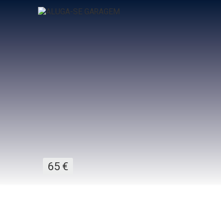
ALUGA-SE GARAGEM
Tipo de anunciante
Part
Aluga-se lugar de garagem com 12 m2, no R/C d
no Porto
65
€