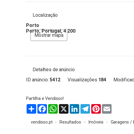
Localização
Porto
Porto, Portugal, 4 200
Mostrar mapa
Detalhes de anúncio
ID anúncio:
5412
Visualizações
184
Modificad
Partilhar
Facebook
WhatsApp
X
LinkedIn
Telegram
Pinterest
Email
vendisso.pt
Resultados
Imóveis
Garagens /