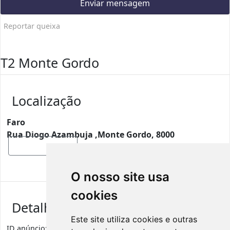
Enviar mensagem
Reportar queixa
T2 Monte Gordo
Localização
Faro
Rua Diogo Azambuja ,Monte Gordo, 8000
Mostrar mapa
O nosso site usa
cookies
Detalhes de anúncio
Este site utiliza cookies e outras
ID anúncio:
1762
Visualizações
622