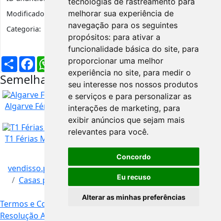
tecnologias de rastreamento para
melhorar sua experiência de
Modificado:
6 anos
navegação para os seguintes
Categoria:
Casas para Férias
propósitos:
para ativar a
funcionalidade básica do site
,
para
Partilhar
Facebook
WhatsApp
X
LinkedIn
Telegram
Pinterest
Email
proporcionar uma melhor
experiência no site
,
para medir o
Semelhantes na mesma região
seu interesse nos nossos produtos
e serviços e para personalizar as
Algarve Férias
interações de marketing
,
para
exibir anúncios que sejam mais
relevantes para você
.
T1 Férias Monte Gordo
Concordo
vendisso.pt
Resultados
Imóveis
Faro
40
€
Eu recuso
Casas para Férias
T2 Monte Gordo
Alterar as minhas preferências
Faro
1
€
Termos e Condições
Livro de Reclamações Online
Resolução Alternativa de Litígios
Contacto