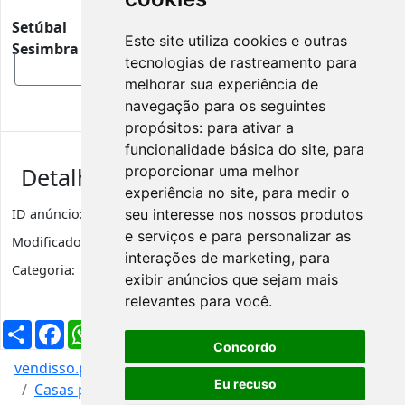
Setúbal
Este site utiliza cookies e outras
Sesimbra Portugal, Sesimbra, Portugal, 2970-773
tecnologias de rastreamento para
Mostrar mapa
melhorar sua experiência de
navegação para os seguintes
propósitos:
para ativar a
funcionalidade básica do site
,
para
proporcionar uma melhor
Detalhes de anúncio
experiência no site
,
para medir o
seu interesse nos nossos produtos
ID anúncio:
1776
Visualizações
597
e serviços e para personalizar as
Modificado:
6 anos
interações de marketing
,
para
Categoria:
Casas para Férias
exibir anúncios que sejam mais
relevantes para você
.
Partilhar
Facebook
WhatsApp
X
LinkedIn
Telegram
Pinterest
Email
Concordo
vendisso.pt
Resultados
Imóveis
Eu recuso
Casas para Férias
Casa férias de Sesimbra