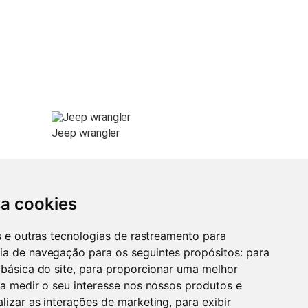
Jeep wrangler
Citroen C4 Grande Picasso 7 lugares
sa cookies
700
€
Lisboa
700
€
16.000
€
es e outras tecnologias de rastreamento para
ia de navegação para os seguintes propósitos:
para
 básica do site
,
para proporcionar uma melhor
Lisboa
1.900
€
3.750
€
a medir o seu interesse nos nossos produtos e
alizar as interações de marketing
,
para exibir