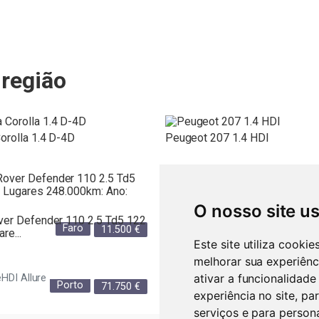
região
orolla 1.4 D-4D
Peugeot 207 1.4 HDI
Ford focus TDI 1.8
O nosso site u
ver Defender 110 2.5 Td5 122
Faro
Açores
11.500
€
re...
Este site utiliza cooki
melhorar sua experiênc
ativar a funcionalidade
HDI Allure
Porto
Braga
71.750
€
experiência no site
,
par
serviços e para person