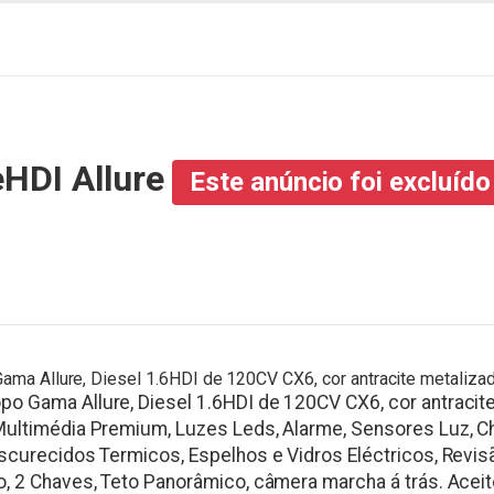
eHDI Allure
Este anúncio foi excluído
a Allure, Diesel 1.6HDI de 120CV CX6, cor antracite metalizado
o Gama Allure, Diesel 1.6HDI de 120CV CX6, cor antracit
ultimédia Premium, Luzes Leds, Alarme, Sensores Luz, Ch
scurecidos Termicos, Espelhos e Vidros Eléctricos, Revis
, 2 Chaves, Teto Panorâmico, câmera marcha á trás. Aceit