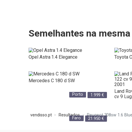
Semelhantes na mesma 
Opel Astra 1.4 Elegance
Toyota C
Mercedes C 180 d SW
Land Ro
Porto
1.999
€
cv 9 Luga
vendisso.pt
Resultados
Peugeot 308sw 1.6 Blue
Faro
21.950
€