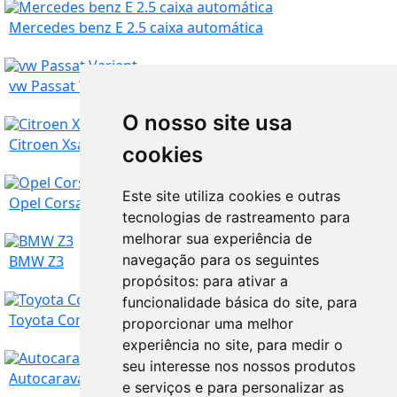
Mercedes benz E 2.5 caixa automática
vw Passat Variant
O nosso site usa
Lisboa
3.750
€
Citroen Xsara Picasso 2.0HDI
cookies
Este site utiliza cookies e outras
Lisboa
17.500
€
Opel Corsa 1.3 CDTI 2003
tecnologias de rastreamento para
melhorar sua experiência de
Lisboa
navegação para os seguintes
1.750
€
BMW Z3
propósitos:
para ativar a
funcionalidade básica do site
,
para
Lisboa
2.350
€
Toyota Corolla Starvan Diesel 2 lugares
proporcionar uma melhor
experiência no site
,
para medir o
seu interesse nos nossos produtos
Lisboa
4.000
€
Autocaravanas para vendas
e serviços e para personalizar as