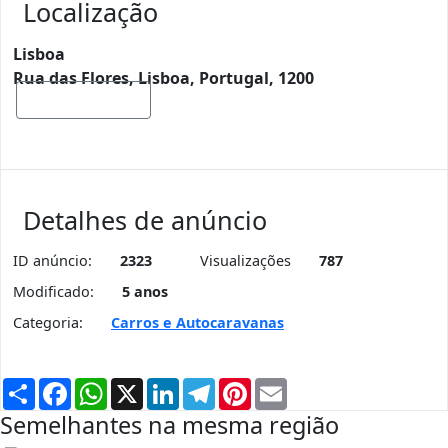
Localização
Lisboa
Rua das Flores, Lisboa, Portugal, 1200
Mostrar mapa
Detalhes de anúncio
ID anúncio:
2323
Visualizações
787
Modificado:
5 anos
Categoria:
Carros e Autocaravanas
Partilhar
Facebook
WhatsApp
X
LinkedIn
Telegram
Pinterest
Email
Semelhantes na mesma região