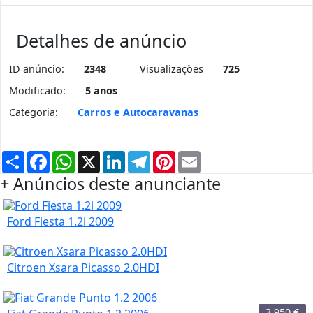
Detalhes de anúncio
ID anúncio:
2348
Visualizações
725
Modificado:
5 anos
Categoria:
Carros e Autocaravanas
Partilhar
Facebook
WhatsApp
X
LinkedIn
Telegram
Pinterest
Email
+ Anúncios deste anunciante
Ford Fiesta 1.2i 2009
Citroen Xsara Picasso 2.0HDI
3.950
€