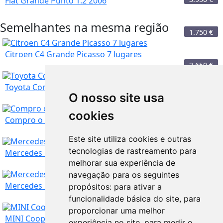
Fiat Grande Punto 1.2 2006
Semelhantes na mesma região
1.750
€
Citroen C4 Grande Picasso 7 lugares
2.650
€
Toyota Corolla Starvan Diesel 2 lugares
O nosso site usa
cookies
Lisboa
3.750
€
Compro o seu Carro Usado
Este site utiliza cookies e outras
Lisboa
tecnologias de rastreamento para
950
€
Mercedes benz E 2.5 caixa automática
melhorar sua experiência de
navegação para os seguintes
Lisboa
500
€
Mercedes B180 Amg Line Aut.
propósitos:
para ativar a
funcionalidade básica do site
,
para
proporcionar uma melhor
Lisboa
3.750
€
MINI Cooper One
experiência no site
,
para medir o