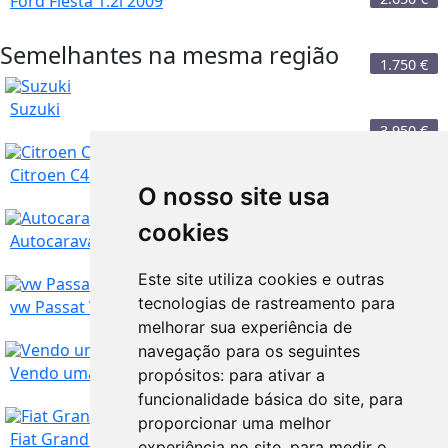
Ford Fiesta 1.2i 2009
Semelhantes na mesma região
1.750
€
Suzuki
3.950
€
Citroen C4 Grande Picasso 7 lugares
O nosso site usa
cookies
Lisboa
1.250
€
Autocaravana Fiat Roller Team
Este site utiliza cookies e outras
Lisboa
tecnologias de rastreamento para
3.750
€
vw Passat Variant
melhorar sua experiência de
TROCO
navegação para os seguintes
Lisboa
7.400
€
Vendo uma carrinha Astra opel ano 2015
propósitos:
para ativar a
funcionalidade básica do site
,
para
proporcionar uma melhor
Lisboa
17.500
€
Fiat Grande Punto 1.2 2006
experiência no site
,
para medir o