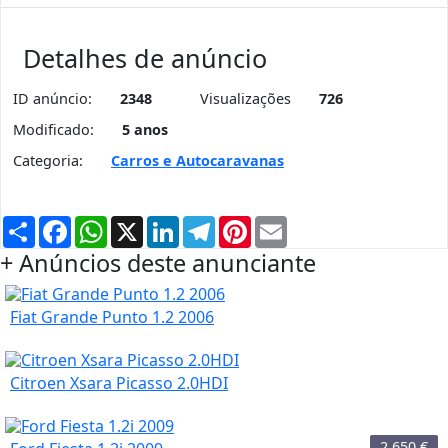
Detalhes de anúncio
ID anúncio:
2348
Visualizações
726
Modificado:
5 anos
Categoria:
Carros e Autocaravanas
Partilhar
Facebook
WhatsApp
X
LinkedIn
Telegram
Pinterest
Email
+ Anúncios deste anunciante
Fiat Grande Punto 1.2 2006
Citroen Xsara Picasso 2.0HDI
2.650
€