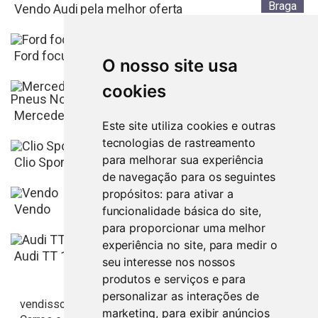
Braga
Vendo Audi pela melhor oferta
Braga
7.600
€
Ford focus TDI 1.8
O nosso site usa
cookies
Braga
Mercedes Clk 220 Avantgard Cdi Nacional com 4 P...
Este site utiliza cookies e outras
tecnologias de rastreamento
Braga
1.900
€
para melhorar sua experiência
Clio Sport Tourer Limited
de navegação para os seguintes
0
€
Braga
propósitos:
para ativar a
10.850
€
Vendo
funcionalidade básica do site
,
para proporcionar uma melhor
experiência no site
,
para medir o
Braga
14.700
€
Audi TT 1.8 Quattro 225cv
seu interesse nos nossos
produtos e serviços e para
personalizar as interações de
Braga
vendisso.pt
Resultados
Veículos
marketing
,
para exibir anúncios