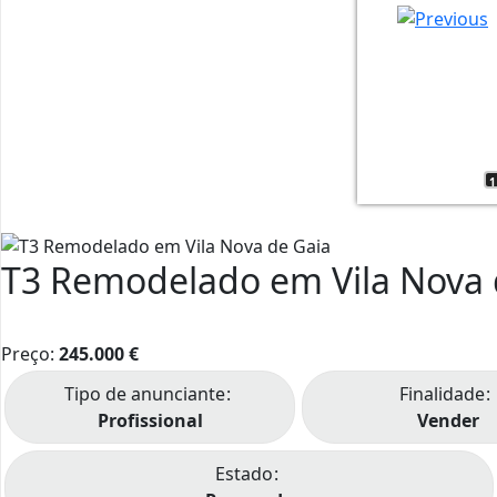
3
1
4
5
6
7
8
9
10
12
15
16
17
18
20
21
22
23
1
2
11
T3 Remodelado em Vila Nova 
Preço:
245.000
€
Tipo de anunciante
Finalidade
Profissional
Vender
Estado