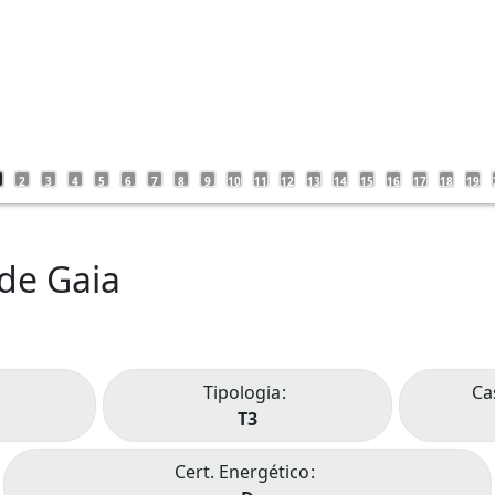
2
3
4
5
6
7
8
9
10
11
12
13
14
15
16
17
18
19
de Gaia
Tipologia
Ca
T3
Cert. Energético