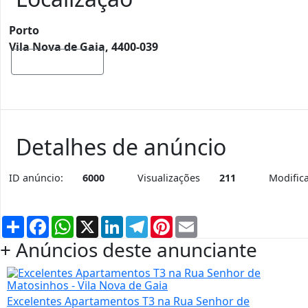
Porto
Vila Nova de Gaia, 4400-039
Mostrar mapa
Detalhes de anúncio
ID anúncio:
6000
Visualizações
211
Modific
Partilhar
Facebook
WhatsApp
X
LinkedIn
Telegram
Pinterest
Email
+ Anúncios deste anunciante
Excelentes Apartamentos T3 na Rua Senhor de