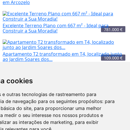
em Arcozelo
Excelente Terreno Plano com 667 m² - Ideal para
781.000
€
Construir a Sua Moradia!
Apartamento T2 transformado em T4, localizado junto
109.000
€
ao Jardim Soares dos...
sa cookies
300.000
€
es e outras tecnologias de rastreamento para
do em T4,
Apartamento T4+1 a poucos metros da
Avenida da ...
cia de navegação para os seguintes propósitos:
para
 básica do site
,
para proporcionar uma melhor
a medir o seu interesse nos nossos produtos e
alizar as interações de marketing
,
para exibir
/mês
Apartamento T2 com Varanda e Lugar de
Porto
300.000
€
780.000
€
is relevantes para você
.
Garagem -...