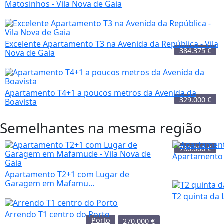
Matosinhos - Vila Nova de Gaia
Excelente Apartamento T3 na Avenida da República - Vila
384.375
€
Nova de Gaia
Apartamento T4+1 a poucos metros da Avenida da
329.000
€
Boavista
Semelhantes na mesma região
780.000
€
Apartamento 
Apartamento T2+1 com Lugar de
Garagem em Mafamu...
T2 quinta da 
Arrendo T1 centro do Porto
Porto
270.000
€