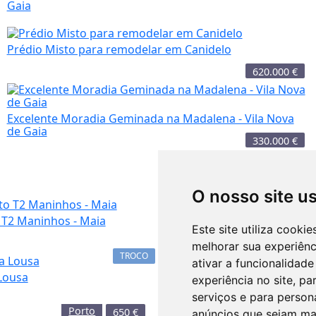
Gaia
Prédio Misto para remodelar em Canidelo
620.000
€
Excelente Moradia Geminada na Madalena - Vila Nova
de Gaia
330.000
€
O nosso site u
425.000
€
T2 Maninhos - Maia
Este site utiliza cooki
Apartamento T2 transforma
localizado j...
melhorar sua experiên
TROCO
ativar a funcionalidade
Lousa
experiência no site
,
par
serviços e para person
Arrendo T5 mobilado 1200€
Porto
Porto
650
€
anúncios que sejam ma
próximo estação ...