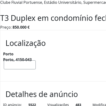
Clube Fluvial Portuense, Estádio Universitário, Supermerca
T3 Duplex em condomínio fec
Preço:
850.000
€
Localização
Porto
Porto, 4150-043
Mostrar mapa
Detalhes de anúncio
ID anúncio:
5522
Visualizações
483
Modific