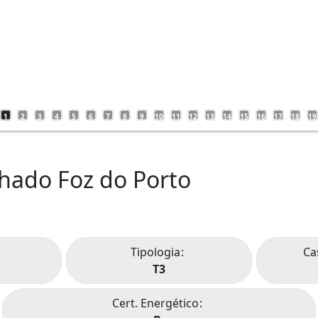
1
2
3
4
5
6
7
8
9
10
11
12
13
14
15
16
17
18
19
hado Foz do Porto
Tipologia
Ca
T3
Cert. Energético