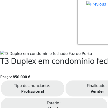
56
59
60
61
66
68
69
50
51
52
53
54
55
58
70
72
57
65
71
T3 Duplex em condomínio fec
Preço:
850.000
€
Tipo de anunciante
Finalidade
Profissional
Vender
Estado