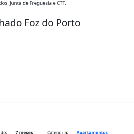
dos, Junta de Freguesia e CTT.
hado Foz do Porto
ado:
7 meses
Categoria:
Apartamentos