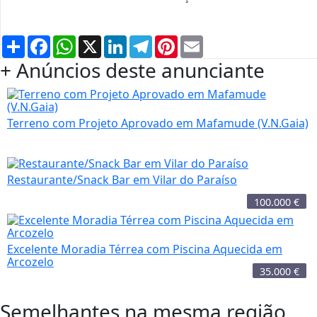
Partilhar
Facebook
WhatsApp
X
LinkedIn
Telegram
Pinterest
Email
+ Anúncios deste anunciante
Terreno com Projeto Aprovado em Mafamude (V.N.Gaia)
Restaurante/Snack Bar em Vilar do Paraíso
100.000
€
Excelente Moradia Térrea com Piscina Aquecida em
Arcozelo
35.000
€
Semelhantes na mesma região