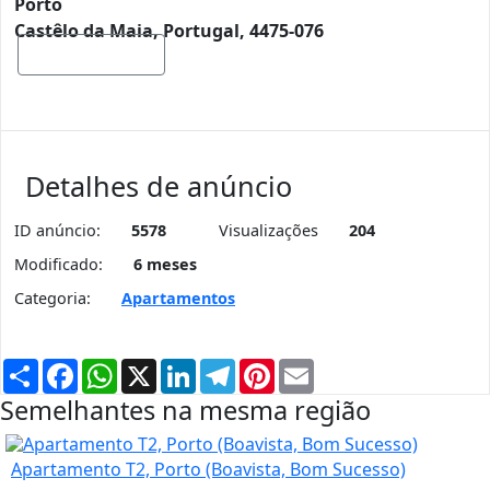
Porto
Castêlo da Maia, Portugal, 4475-076
Mostrar mapa
Detalhes de anúncio
ID anúncio:
5578
Visualizações
204
Modificado:
6 meses
Categoria:
Apartamentos
Partilhar
Facebook
WhatsApp
X
LinkedIn
Telegram
Pinterest
Email
Semelhantes na mesma região
Apartamento T2, Porto (Boavista, Bom Sucesso)