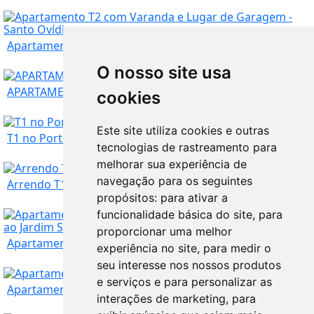
Apartamento T2 com Varanda e Lugar de Garagem -...
O nosso site usa
Porto
780
€
APARTAMENTO T1 NO PORTO (À AV. DA BOAVISTA).
cookies
TROCO
Porto
365.000
€
Este site utiliza cookies e outras
T1 no Porto
tecnologias de rastreamento para
melhorar sua experiência de
navegação para os seguintes
Porto
500
€
Arrendo T1 centro do Porto
propósitos:
para ativar a
funcionalidade básica do site
,
para
Porto
560
€
proporcionar uma melhor
Apartamento T2 transformado em T4, localizado j...
experiência no site
,
para medir o
seu interesse nos nossos produtos
Porto
e serviços e para personalizar as
Apartamento T2 no Porto (Ramalde)
interações de marketing
,
para