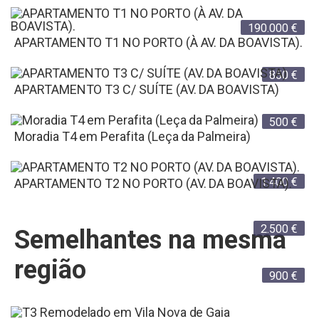
190.000
€
APARTAMENTO T1 NO PORTO (À AV. DA BOAVISTA).
850
€
APARTAMENTO T3 C/ SUÍTE (AV. DA BOAVISTA)
500
€
Moradia T4 em Perafita (Leça da Palmeira)
1.400
€
APARTAMENTO T2 NO PORTO (AV. DA BOAVISTA).
2.500
€
Semelhantes na mesma
região
900
€