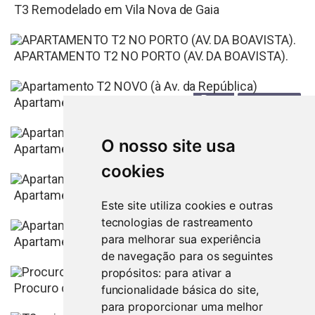
T3 Remodelado em Vila Nova de Gaia
APARTAMENTO T2 NO PORTO (AV. DA BOAVISTA).
Porto
245.000
€
Apartamento T2 NOVO (à Av. da República)
O nosso site usa
Porto
900
€
Apartamento T2 (Av. da República)
cookies
Porto
295.000
€
Apartamento T2, Porto (Boavista, Bom Sucesso)
Este site utiliza cookies e outras
tecnologias de rastreamento
Porto
para melhorar sua experiência
850
€
Apartamento T2 no Porto (Boavista)
de navegação para os seguintes
propósitos:
para ativar a
Porto
780
€
Procuro casa
funcionalidade básica do site
,
para proporcionar uma melhor
TROCO