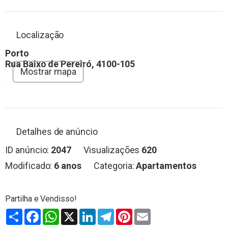
Localização
Porto
Rua Baixo de Pereiró, 4100-105
Mostrar mapa
Detalhes de anúncio
ID anúncio:
2047
Visualizações
620
Modificado:
6 anos
Categoria:
Apartamentos
Partilhar
Facebook
WhatsApp
X
LinkedIn
Telegram
Pinterest
Email