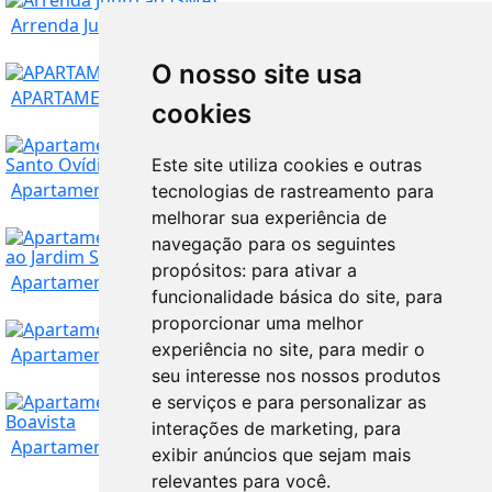
Porto
92.000
€
Arrenda Junto ao ISMAI
O nosso site usa
Porto
245.000
€
APARTAMENTO T2 NO PORTO (AV. DA BOAVISTA).
cookies
Este site utiliza cookies e outras
Porto
700
€
Apartamento T2 com Varanda e Lugar de Garagem -...
tecnologias de rastreamento para
melhorar sua experiência de
Porto
900
€
navegação para os seguintes
propósitos:
para ativar a
Apartamento T2 transformado em T4, localizado j...
funcionalidade básica do site
,
para
Porto
365.000
€
proporcionar uma melhor
experiência no site
,
para medir o
Apartamento T2 no Porto (Ramalde)
seu interesse nos nossos produtos
e serviços e para personalizar as
Porto
300.000
€
interações de marketing
,
para
Apartamento T4+1 a poucos metros da Avenida da ...
exibir anúncios que sejam mais
relevantes para você
.