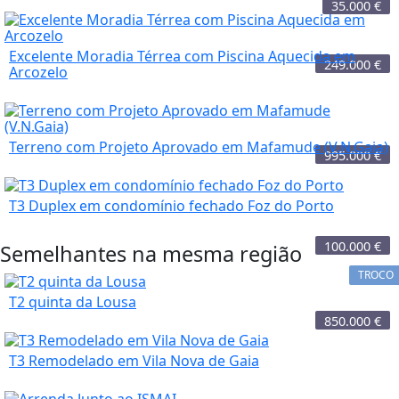
35.000
€
Excelente Moradia Térrea com Piscina Aquecida em
249.000
€
Arcozelo
Terreno com Projeto Aprovado em Mafamude (V.N.Gaia)
995.000
€
T3 Duplex em condomínio fechado Foz do Porto
100.000
€
Semelhantes na mesma região
TROCO
T2 quinta da Lousa
850.000
€
T3 Remodelado em Vila Nova de Gaia