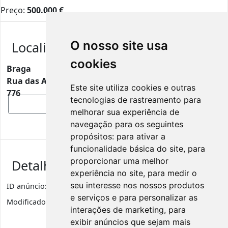
Preço:
500.000
€
O nosso site usa
Localização
cookies
Braga
Rua das Alminhas nº 18 R/C Esquerdo Frente, 4830-
Este site utiliza cookies e outras
776
tecnologias de rastreamento para
Mostrar mapa
melhorar sua experiência de
navegação para os seguintes
propósitos:
para ativar a
funcionalidade básica do site
,
para
proporcionar uma melhor
Detalhes de anúncio
experiência no site
,
para medir o
seu interesse nos nossos produtos
ID anúncio:
6020
Visualizações
159
e serviços e para personalizar as
Modificado:
6 dias
Categoria:
Apartamentos
interações de marketing
,
para
exibir anúncios que sejam mais