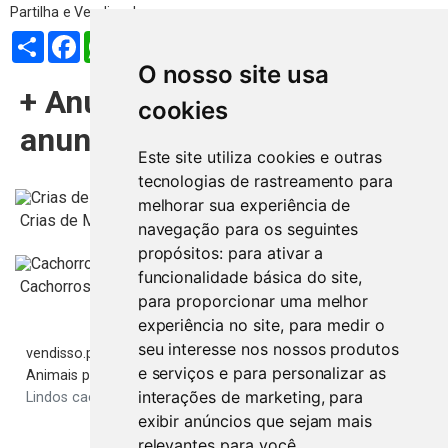
Partilhar
Facebook
WhatsApp
X
LinkedIn
Telegram
Pinterest
Email
O nosso site usa
+ Anúncios deste
cookies
anunciante
Este site utiliza cookies e outras
tecnologias de rastreamento para
TROCO
melhorar sua experiência de
Crias de Maine Coon com pedigree registado
navegação para os seguintes
propósitos:
para ativar a
funcionalidade básica do site
,
Cachorros Bulldog Francês
para proporcionar uma melhor
experiência no site
,
para medir o
seu interesse nos nossos produtos
vendisso.pt
Resultados
Animais
e serviços e para personalizar as
Animais para Adopção
interações de marketing
,
para
Lindos cachorros de cacatua-de-crista-limão
exibir anúncios que sejam mais
relevantes para você
.