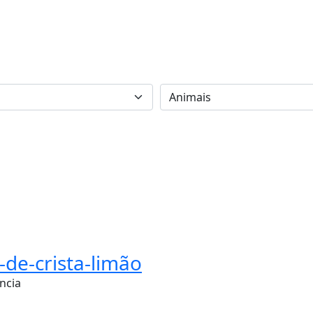
-de-crista-limão
ância