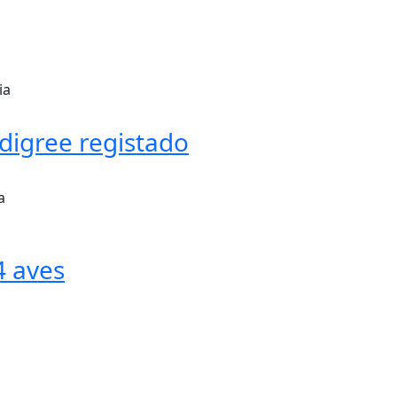
ia
digree registado
a
4 aves