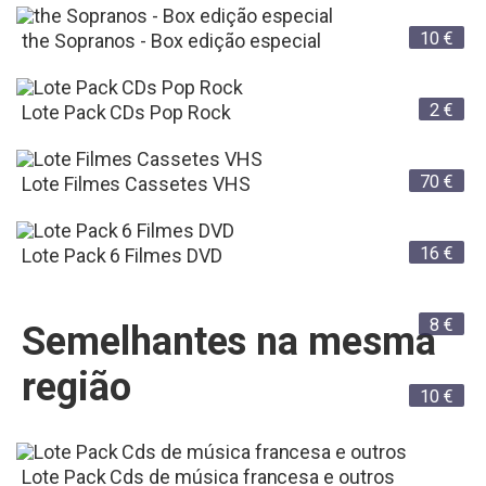
10
€
the Sopranos - Box edição especial
2
€
Lote Pack CDs Pop Rock
70
€
Lote Filmes Cassetes VHS
16
€
Lote Pack 6 Filmes DVD
8
€
Semelhantes na mesma
região
10
€
Lote Pack Cds de música francesa e outros