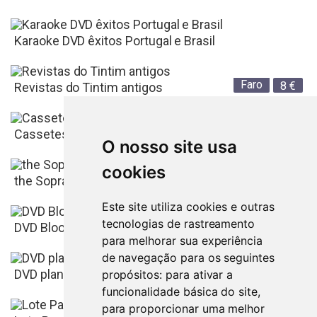
Karaoke DVD êxitos Portugal e Brasil
Faro
8
€
Revistas do Tintim antigos
Faro
2
€
Cassetes Video VHS Sony 180
O nosso site usa
cookies
Faro
300
€
the Sopranos - Box edição especial
Este site utiliza cookies e outras
tecnologias de rastreamento
Faro
6
€
DVD Blood Diamond - Diamante de Sangue
para melhorar sua experiência
de navegação para os seguintes
Faro
70
€
DVD planeta Ronaldo
propósitos:
para ativar a
funcionalidade básica do site
,
para proporcionar uma melhor