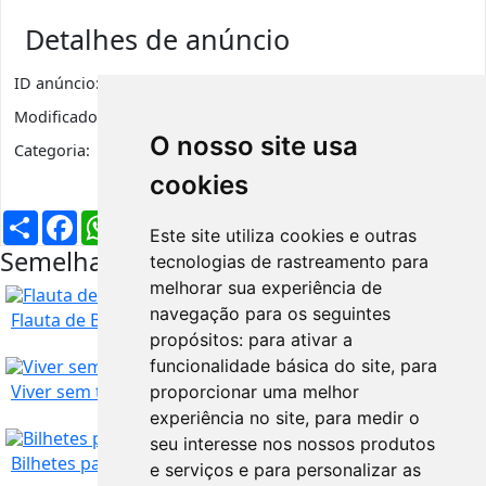
Detalhes de anúncio
ID anúncio:
5424
Visualizações
239
Modificado:
8 meses
O nosso site usa
Categoria:
Livros, Música, Filmes e Lazer
cookies
Partilhar
Facebook
WhatsApp
X
LinkedIn
Telegram
Pinterest
Email
Este site utiliza cookies e outras
Semelhantes na mesma região
tecnologias de rastreamento para
melhorar sua experiência de
SUPER OFERTA
navegação para os seguintes
Flauta de Bisel Hohner - Nova - Para a Escola
propósitos:
para ativar a
funcionalidade básica do site
,
para
Viver sem ti
proporcionar uma melhor
experiência no site
,
para medir o
seu interesse nos nossos produtos
Porto
Comprar agora:
4
€
Bilhetes para Marilia Mendonça
e serviços e para personalizar as