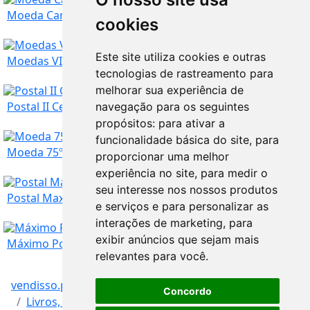
Setúbal
Comprar agora:
7
€
Moeda Campeonato Mundial FIFA - Russia 2018
cookies
Este site utiliza cookies e outras
Setúbal
Comprar agora:
25
€
Moedas VIII Série Descobrimentos Portugueses es...
tecnologias de rastreamento para
melhorar sua experiência de
Setúbal
Comprar agora:
7
€
Postal II Centenário Nascimento Bocage
navegação para os seguintes
propósitos:
para ativar a
funcionalidade básica do site
,
para
Setúbal
Comprar agora:
40
€
Moeda 75º Aniversário do Navio Escola Sagres
proporcionar uma melhor
experiência no site
,
para medir o
seu interesse nos nossos produtos
Setúbal
Comprar agora:
4
€
Postal Maximo 1966 Cientistas portugueses
e serviços e para personalizar as
interações de marketing
,
para
exibir anúncios que sejam mais
Setúbal
Comprar agora:
6
€
Máximo Postal Cruz Vermelha Portuguesa 1865-1965
relevantes para você
.
vendisso.pt
Resultados
Setúbal
Comprar agora:
1,70
€
Concordo
Livros, Música, Filmes e Lazer