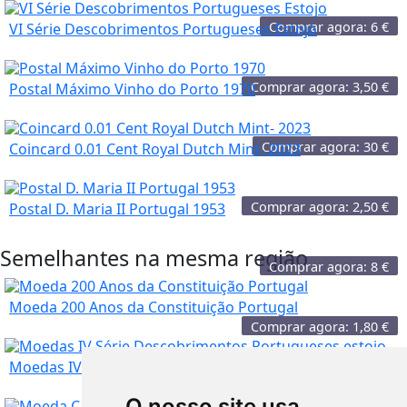
Comprar agora:
6
€
VI Série Descobrimentos Portugueses Estojo
Comprar agora:
3,50
€
Postal Máximo Vinho do Porto 1970
Comprar agora:
30
€
Coincard 0.01 Cent Royal Dutch Mint- 2023
Comprar agora:
2,50
€
Postal D. Maria II Portugal 1953
Semelhantes na mesma região
Comprar agora:
8
€
Moeda 200 Anos da Constituição Portugal
Comprar agora:
1,80
€
Moedas IV Série Descobrimentos Portugueses estojo
O nosso site usa