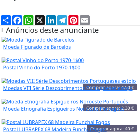
Partilhar
Facebook
WhatsApp
X
LinkedIn
Telegram
Pinterest
Email
+ Anúncios deste anunciante
Moeda Figurado de Barcelos
Postal Vinho do Porto 1970-1$00
Comprar agora:
4,50
€
Moedas VIII Série Descobrimentos Portugueses estojo
Comprar agora:
2,30
€
Moeda Etnografia Espigueiros Noroeste Português
Comprar agora:
40
€
Postal LUBRAPEX 68 Madeira Funchal Fogos