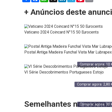
+ Anúncios deste anunc
Vaticano 2024 Coincard N°15 50 Eurocents
Postal Antiga Madeira Funchal Vista Mar Lubrapex
Comprar agora:
10
VI Série Descobrimentos Portugueses Estojo
Comprar agora:
2,80
Semelhantes na mesma 
Comprar agora:
30