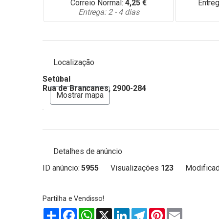
Correio Normal:
4,25
€
Entre
Entrega: 2 - 4 dias
Localização
Setúbal
Rua de Brancanes, 2900-284
Mostrar mapa
Detalhes de anúncio
ID anúncio:
5955
Visualizações
123
Modificad
Partilhar
Facebook
WhatsApp
X
LinkedIn
Telegram
Pinterest
Email