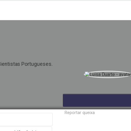
tistas portugueses
icular
Cientistas Portugueses.
Reportar queixa