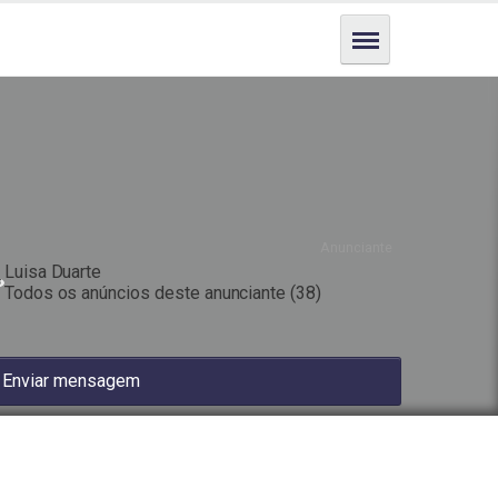
Estado
Novo
Anunciante
Luisa Duarte
Todos os anúncios deste anunciante
(38)
Enviar mensagem