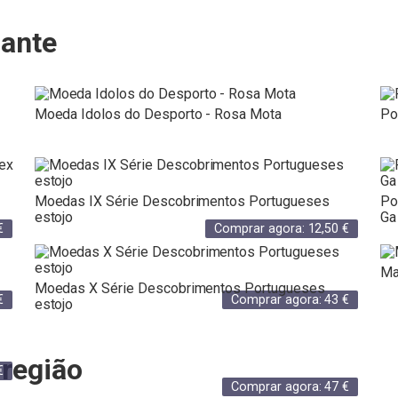
iante
Moeda Idolos do Desporto - Rosa Mota
Po
Moedas IX Série Descobrimentos Portugueses
Po
estojo
Ga
€
Comprar agora:
12,50
€
Ma
Moedas X Série Descobrimentos Portugueses
€
Comprar agora:
43
€
estojo
região
€
Comprar agora:
47
€