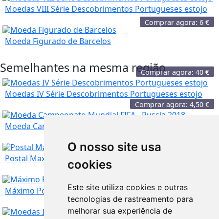
Moedas VIII Série Descobrimentos Portugueses estojo
Comprar agora:
6
€
Moeda Figurado de Barcelos
Semelhantes na mesma região
Comprar agora:
40
€
Moedas IV Série Descobrimentos Portugueses estojo
Comprar agora:
4,50
€
Moeda Campeonato Mundial FIFA - Russia 2018
O nosso site usa
Setúbal
Comprar agora:
25
€
Postal Maximo homenagem a Calouste Gulbenkian
cookies
Este site utiliza cookies e outras
Setúbal
Comprar agora:
7
€
Máximo Postal Cruz Vermelha Portuguesa 1865-1965
tecnologias de rastreamento para
melhorar sua experiência de