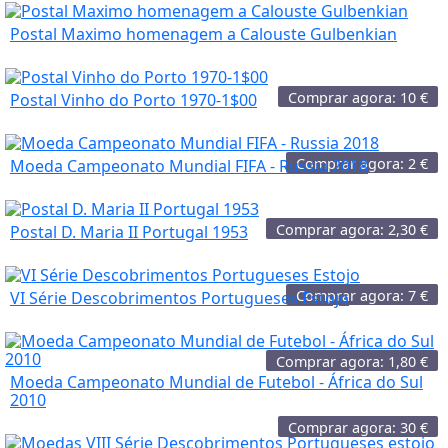
Postal Maximo homenagem a Calouste Gulbenkian
Comprar agora:
10
€
Postal Vinho do Porto 1970-1$00
Comprar agora:
2
€
Moeda Campeonato Mundial FIFA - Russia 2018
Comprar agora:
2,30
€
Postal D. Maria II Portugal 1953
Comprar agora:
7
€
VI Série Descobrimentos Portugueses Estojo
Comprar agora:
1,80
€
Moeda Campeonato Mundial de Futebol - África do Sul
2010
Comprar agora:
30
€