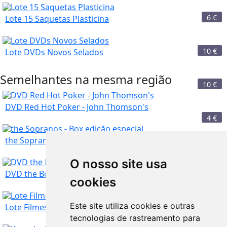
6
€
Lote 15 Saquetas Plasticina
10
€
Lote DVDs Novos Selados
Semelhantes na mesma região
10
€
DVD Red Hot Poker - John Thomson's
4
€
the Sopranos - Box edição especial
O nosso site usa
Faro
10
€
DVD the Bourne Legacy - O Legado Bourne
cookies
Faro
Este site utiliza cookies e outras
70
€
Lote Filmes Cassetes VHS
tecnologias de rastreamento para