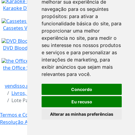
melhorar sua experiência de
Faro
6
€
Karaoke DVD êxitos Portugal e Brasil
navegação para os seguintes
propósitos:
para ativar a
funcionalidade básica do site
,
para
Faro
8
€
Cassetes Video VHS Sony 180
proporcionar uma melhor
experiência no site
,
para medir o
seu interesse nos nossos produtos
Faro
2
€
DVD Blood Diamond - Diamante de Sangue
e serviços e para personalizar as
interações de marketing
,
para
Faro
exibir anúncios que sejam mais
6
€
the Office Série 1 & 2 Box DVD
relevantes para você
.
vendisso.pt
Resultados
Faro
6
€
Concordo
Livros, Música, Filmes e Lazer
Lote Pack conjunto CDs Kizomba Caribe
Eu recuso
Faro
25
€
Termos e Condições
Livro de Reclamações Online
Alterar as minhas preferências
Resolução Alternativa de Litígios
Contacto