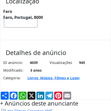
Localização
Faro
Faro, Portugal, 8000
Mostrar mapa
Detalhes de anúncio
ID anúncio:
4039
Visualizações
945
Modificado:
3 anos
Categoria:
Livros, Música, Filmes e Lazer
Partilhar
Facebook
WhatsApp
X
LinkedIn
Telegram
Pinterest
Email
+ Anúncios deste anunciante