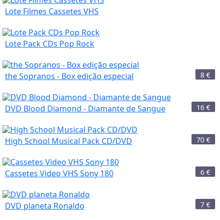
Lote Filmes Cassetes VHS
Lote Pack CDs Pop Rock
8
€
the Sopranos - Box edição especial
16
€
DVD Blood Diamond - Diamante de Sangue
70
€
High School Musical Pack CD/DVD
6
€
Cassetes Video VHS Sony 180
7
€
DVD planeta Ronaldo