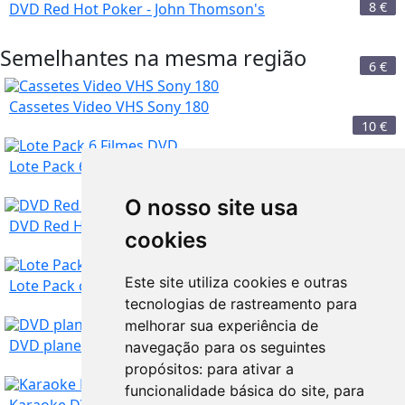
8
€
DVD Red Hot Poker - John Thomson's
Semelhantes na mesma região
6
€
Cassetes Video VHS Sony 180
10
€
Lote Pack 6 Filmes DVD
O nosso site usa
Faro
6
€
DVD Red Hot Poker - John Thomson's
cookies
Faro
Este site utiliza cookies e outras
10
€
Lote Pack conjunto CDs Kizomba Caribe
tecnologias de rastreamento para
melhorar sua experiência de
Faro
10
€
DVD planeta Ronaldo
navegação para os seguintes
propósitos:
para ativar a
funcionalidade básica do site
,
para
Faro
25
€
Karaoke DVD êxitos Portugal e Brasil