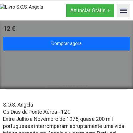
Livro S.O.S. Angola
12
€
Comprar agora
Tipo de anunciante
Particular
Estado
Como Novo
S.O.S. Angola
Os Dias da Ponte Aérea - 12€
Entre Julho e Novembro de 1975, quase 200 mil
portugueses interromperam abruptamente uma vida