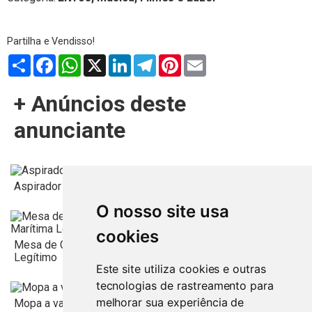
Partilhar
Facebook
WhatsApp
X
LinkedIn
Telegram
Pinterest
Email
+ Anúncios deste
anunciante
Aspirador Vertical Hoover Athen 18BG
O nosso site usa
cookies
Mesa de Centro com Tampo em Mármore Brecha Marítima
Legítimo
Este site utiliza cookies e outras
Comprar agora:
50
€
tecnologias de rastreamento para
melhorar sua experiência de
Mopa a vapor Polti Vaporetto SV420