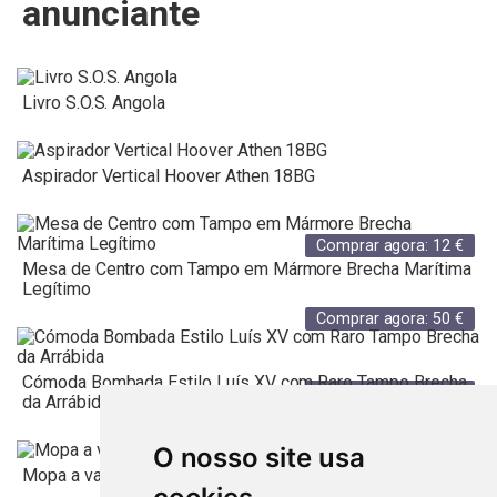
anunciante
Livro S.O.S. Angola
Aspirador Vertical Hoover Athen 18BG
Comprar agora:
12
€
Mesa de Centro com Tampo em Mármore Brecha Marítima
Legítimo
Comprar agora:
50
€
Cómoda Bombada Estilo Luís XV com Raro Tampo Brecha
Comprar agora:
75
€
da Arrábida
O nosso site usa
Mopa a vapor Polti Vaporetto SV420