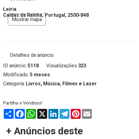
Leiria
Caldas da Rainha, Portugal, 2500-848
Mostrar mapa
Detalhes de anúncio
ID anúncio:
5118
Visualizações
323
Modificado:
5 meses
Categoria:
Livros, Música, Filmes e Lazer
Partilhar
Facebook
WhatsApp
X
LinkedIn
Telegram
Pinterest
Email
+ Anúncios deste