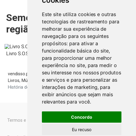
cookies
Comprar agora:
400
€
Este site utiliza cookies e outras
Semelhantes na mesma
tecnologias de rastreamento para
região
melhorar sua experiência de
Comprar agora:
50
€
navegação para os seguintes
propósitos:
para ativar a
funcionalidade básica do site
,
Livro S.O.S. Angola
para proporcionar uma melhor
experiência no site
,
para medir o
seu interesse nos nossos produtos
vendisso.pt
Resultados
e serviços e para personalizar as
Livros, Música, Filmes e Lazer
interações de marketing
,
para
História de França - Henri Martin (7 volumes em Português)
Leiria
Comprar agora:
12
€
exibir anúncios que sejam mais
relevantes para você
.
Concordo
Termos e Condições
Livro de Reclamações Online
Eu recuso