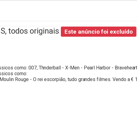
S, todos originais
Este anúncio foi excluído
ssicos como: 007, Thnderball - X-Men - Pearl Harbor - Braveheart
ássicos como:
 Moulin Rouge - O rei escorpião, tudo grandes filmes. Vendo a € 