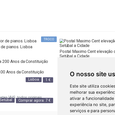
TROCO
 de pianos. Lisboa
Postal Maximo Cent elevação 
Setúbal a Cidade
00 Anos da Constituição
Postal Vinho do Porto com Sel
O nosso site u
Lisboa
Setúbal
1
€
Este site utiliza cooki
melhorar sua experiênc
setes VHS, todos originais
ativar a funcionalidade
Setúbal
Comprar agora:
7
€
experiência no site
,
par
Setúbal
Comprar agora
serviços e para person