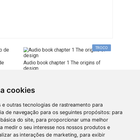
TROCO
de
Audio book chapter 1 The origins of
design
o
sa cookies
Coincard 0.01 Cent Royal Dutch Mint-
Porto
1,80
€
Comprar agora:
7
€
2023
es e outras tecnologias de rastreamento para
ia de navegação para os seguintes propósitos:
para
 básica do site
,
para proporcionar uma melhor
a medir o seu interesse nos nossos produtos e
Setúbal
:
3,50
€
Comprar agora:
8
€
alizar as interações de marketing
,
para exibir