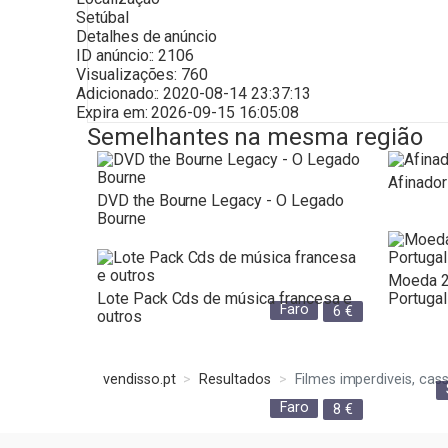
Setúbal
Detalhes de anúncio
ID anúncio::
2106
Visualizações:
760
Adicionado::
2020-08-14 23:37:13
Expira em:
2026-09-15 16:05:08
Semelhantes na mesma região
Afinador
DVD the Bourne Legacy - O Legado
Bourne
Moeda 2
Lote Pack Cds de música francesa e
Portugal
Faro
6
€
outros
vendisso.pt
Resultados
Filmes imperdiveis, cas
Faro
8
€