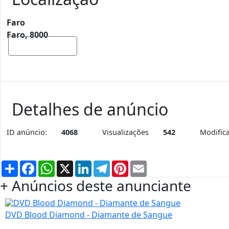
Faro
Faro, 8000
Mostrar mapa
Detalhes de anúncio
ID anúncio:
4068
Visualizações
542
Modific
Partilhar
Facebook
WhatsApp
X
LinkedIn
Telegram
Pinterest
Email
+ Anúncios deste anunciante
DVD Blood Diamond - Diamante de Sangue