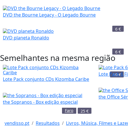
DVD the Bourne Legacy - O Legado Bourne
6
€
DVD planeta Ronaldo
6
€
Semelhantes na mesma região
Lote Pack 6 
10
€
Lote Pack conjunto CDs Kizomba Caribe
the Office Sé
the Sopranos - Box edição especial
Faro
25
€
vendisso.pt
Resultados
Livros, Música, Filmes e Laze