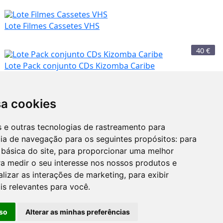
Lote Filmes Cassetes VHS
40
€
Lote Pack conjunto CDs Kizomba Caribe
8
€
sa cookies
es e outras tecnologias de rastreamento para
0
Lote Pack CDs Pop Rock
25
€
cia de navegação para os seguintes propósitos:
para
 básica do site
,
para proporcionar uma melhor
a medir o seu interesse nos nossos produtos e
DVD planeta Ronaldo
alizar as interações de marketing
,
para exibir
nte de
is relevantes para você
.
Faro
Faro
6
€
16
€
so
Alterar as minhas preferências