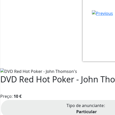
IMG_2023
IMG_2023
IMG_2023
DVD Red Hot Poker - John Th
Preço:
10
€
Tipo de anunciante
Particular