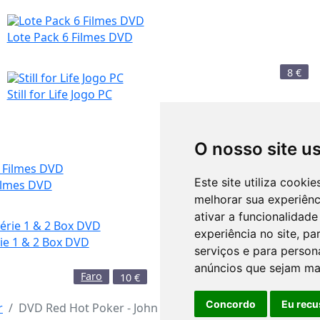
Lote Pack 6 Filmes DVD
8
€
Still for Life Jogo PC
10
€
O nosso site u
Este site utiliza cooki
Filmes DVD
Cassetes Video VHS Sony 18
7
€
melhorar sua experiên
ativar a funcionalidade
experiência no site
,
par
rie 1 & 2 Box DVD
serviços e para person
DVD Blood Diamond - Diama
Sangue
anúncios que sejam ma
Faro
10
€
Concordo
Eu recu
r
DVD Red Hot Poker - John Thomson's