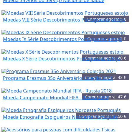
Moeda 35 Anos do Serviço Nacional de Saude
Comprar agora:
5
€
Moedas VIII Série Descobrimentos Portugueses estojo
Comprar agora:
5
€
Moedas IX Série Descobrimentos Portugueses estojo
Comprar agora:
40
€
Moedas X Série Descobrimentos Portugueses estojo
Comprar agora:
43
€
Programa Erasmus 35o Aniversário Coleção 2021
Comprar agora:
47
€
Moeda Campeonato Mundial FIFA - Russia 2018
Comprar agora:
12,50
€
Moeda Etnografia Espigueiros Noroeste Português