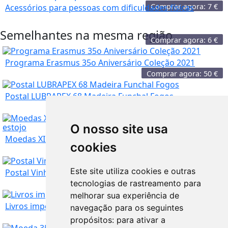
Comprar agora:
7
€
Acessórios para pessoas com dificuldades físicas
Semelhantes na mesma região
Comprar agora:
6
€
Programa Erasmus 35o Aniversário Coleção 2021
Comprar agora:
50
€
Postal LUBRAPEX 68 Madeira Funchal Fogos
O nosso site usa
Setúbal
Comprar agora:
12,50
€
Moedas XI Série Descobrimentos Portugueses com ...
cookies
Setúbal
Comprar agora:
3,50
€
Este site utiliza cookies e outras
Postal Vinho do Porto 1970-1$00
tecnologias de rastreamento para
Setúbal
melhorar sua experiência de
Comprar agora:
50
€
Livros imperdiveis de grandes autores
navegação para os seguintes
propósitos:
para ativar a