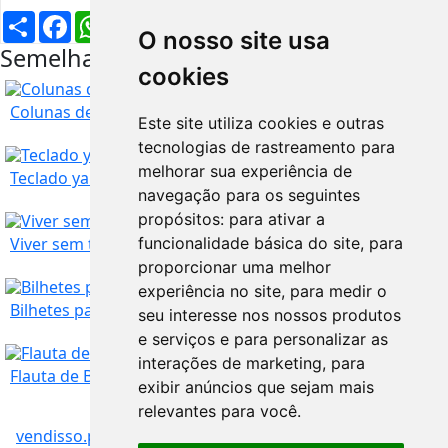
Partilhar
Facebook
WhatsApp
X
LinkedIn
Telegram
Pinterest
Email
O nosso site usa
Semelhantes na mesma região
cookies
Colunas de som de cinema
Este site utiliza cookies e outras
tecnologias de rastreamento para
melhorar sua experiência de
Teclado yamsha psr e 473
navegação para os seguintes
propósitos:
para ativar a
Porto
172
€
Viver sem ti
funcionalidade básica do site
,
para
proporcionar uma melhor
experiência no site
,
para medir o
Porto
Comprar agora:
260
€
Bilhetes para Marilia Mendonça
seu interesse nos nossos produtos
e serviços e para personalizar as
SUPER OFERTA
interações de marketing
,
para
Porto
Comprar agora:
10
€
Flauta de Bisel Hohner - Nova - Para a Escola
exibir anúncios que sejam mais
relevantes para você
.
vendisso.pt
Resultados
Porto
30
€