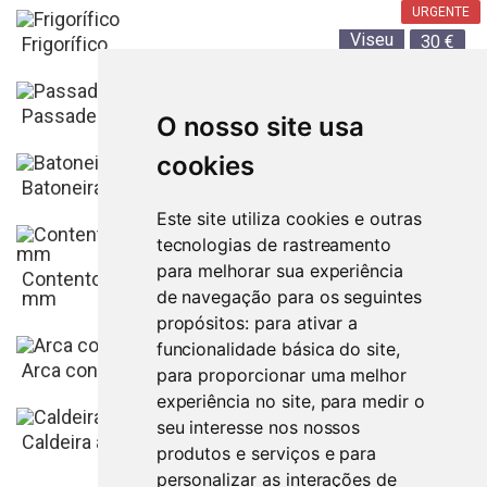
URGENTE
Viseu
30
€
Frigorífico
Aveiro
Comprar agora:
25
€
Passadeira
O nosso site usa
50
€
cookies
Lisboa
40
€
Batoneira
Este site utiliza cookies e outras
tecnologias de rastreamento
Porto
250
€
para melhorar sua experiência
Contentores maritimos 20’HC usados 6058 x 2438
de navegação para os seguintes
mm
propósitos:
para ativar a
Leiria
475
€
funcionalidade básica do site
,
Arca congeladora vertical
para proporcionar uma melhor
Castelo Branco
experiência no site
,
para medir o
1.000
€
seu interesse nos nossos
Caldeira aquecimento central
produtos e serviços e para
personalizar as interações de