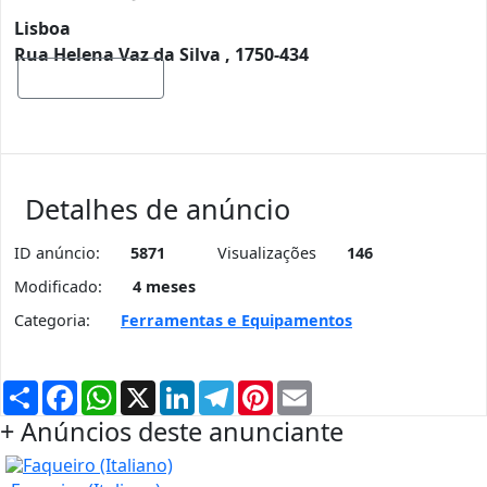
Lisboa
Rua Helena Vaz da Silva , 1750-434
Mostrar mapa
Detalhes de anúncio
ID anúncio:
5871
Visualizações
146
Modificado:
4 meses
Categoria:
Ferramentas e Equipamentos
Partilhar
Facebook
WhatsApp
X
LinkedIn
Telegram
Pinterest
Email
+ Anúncios deste anunciante