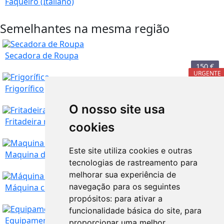
Faqueiro (Italiano)
Semelhantes na mesma região
Secadora de Roupa
150
€
URGENTE
Frigorífico
O nosso site usa
Lisboa
2.900
€
Fritadeira moulinex
cookies
50
€
Este site utiliza cookies e outras
Lisboa
40
€
Maquina de lavar loiça
tecnologias de rastreamento para
melhorar sua experiência de
Lisboa
navegação para os seguintes
Máquina café Expresso
propósitos:
para ativar a
SUPER OFERTA
funcionalidade básica do site
,
para
Lisboa
150
€
Equipamentos para venda
proporcionar uma melhor