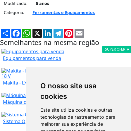
Modificado:
6 anos
Categoria:
Ferramentas e Equipamentos
Partilhar
Facebook
WhatsApp
X
LinkedIn
Telegram
Pinterest
Email
Semelhantes na mesma região
SUPER OFERTA
Equipamentos para venda
Makita - LXT1500 LXT Lithium-Ion 15-Piece Combo...
O nosso site usa
cookies
Lisboa
Comprar agora:
100
€
Máquina de Lavar Roupa (como nova)
Este site utiliza cookies e outras
Lisboa
400
€
tecnologias de rastreamento para
Sistema Operativo (POS)
melhorar sua experiência de